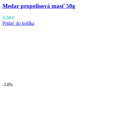
Medar propolisová masť 50g
5.50
€
Pridať do košíka
-14%