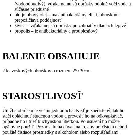
(vodoodpudivý), vďaka nemu sú obrúsky odolné voči vode a
súčasne priedušné
bio jojobový olej – má antibakteriálny efekt, obrúskom
prepožičiava poddajnosť
živica – vďaka nej sú obrúsky po zahriatí v dlaniach lepivé
propolis – je antibakteriálny a protiplesňový
BALENIE OBSAHUJE
2 ks voskových obrúskov o rozmere 25x30cm
STAROSTLIVOSŤ
Údržba obrúsku je veľmi jednoduchá. Keď je znečistený, tak ho
stačí opláchnuť studenou vodou a prevesiť ho na odkvapkávač,
prípadne ho utrieť kuchynskou útierkou. Po usušení ho môžte
opätovne použiť. Pozor si treba dávať na to, aby pri čistení neboli
použité čistiace prostriedky s alkoholom alebo rozpúšťadlami.