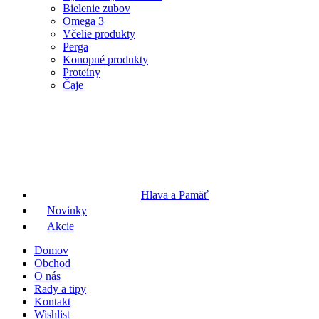
Bielenie zubov
Omega 3
Včelie produkty
Perga
Konopné produkty
Proteíny
Čaje
Hlava a Pamäť
Novinky
Akcie
Domov
Obchod
O nás
Rady a tipy
Kontakt
Wishlist