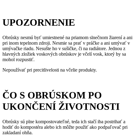
UPOZORNENIE
Obrúsky nesmú byť umiestnené na priamom slnečnom žiarení a ani
pri inom tepelnom zdroji. Nesmie sa prať v práčke a ani umývať v
umývačke riadu. Nesušte ho v sušičke, či na radiátore. Jednou z
hlavných zložiek voskových obrúskov je včelí vosk, ktorý by sa
mohol rozpustiť.
Nepoužívať pri precitlivelosti na včelie produkty.
ČO S OBRÚSKOM PO
UKONČENÍ ŽIVOTNOSTI
Obrúsky sú plne kompostovateľné, teda ich stačí iba postrihať a
hodiť do kompostéra alebo ich môžte použiť ako podpaľovač pri
zakladaní ohňa.