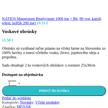
NATIOS Magnesium Bisglycinate 1000 mg + B6, 90 veg. kapslí,
(elem. hořčík 200 mg)
19.33
€
Voskové obrúsky
11.50
€
Obrúsky sú vyrábané ručne priamo na včelej farme na Slovensku zo
100% bavlny a zmesi včelieho vosku, živice, jojobového oleja a
propolisu.
Sada obsahuje 2 ks voskových obrúskov o rozmere 25x30cm
Dostupné na objednávku
množstvo Voskové obrúsky
PRIDAŤ DO KOŠÍKA
Pridať do wishlistu
Kategórie:
Novinky
,
Včelie produkty
Značka:
MEDAR