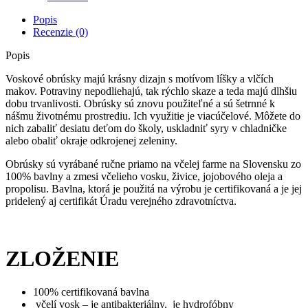
Popis
Recenzie (0)
Popis
Voskové obrúsky majú krásny dizajn s motívom líšky a vlčích
makov. Potraviny nepodliehajú, tak rýchlo skaze a teda majú dlhšiu
dobu trvanlivosti. Obrúsky sú znovu použiteľné a sú šetrnné k
nášmu životnému prostrediu. Ich využitie je viacúčelové. Môžete do
nich zabaliť desiatu deťom do školy, uskladniť syry v chladničke
alebo obaliť okraje odkrojenej zeleniny.
Obrúsky sú vyrábané ručne priamo na včelej farme na Slovensku zo
100% bavlny a zmesi včelieho vosku, živice, jojobového oleja a
propolisu. Bavlna, ktorá je použitá na výrobu je certifikovaná a je jej
pridelený aj certifikát Úradu verejného zdravotníctva.
ZLOŽENIE
100% certifikovaná bavlna
včelí vosk – je antibakteriálny, je hydrofóbny