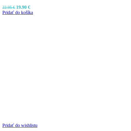
Pôvodná
Aktuálna
19.90
€
22.95
€
cena
cena
Pridať do košíka
bola:
je:
22.95 €.
19.90 €.
Pridať do wishlistu