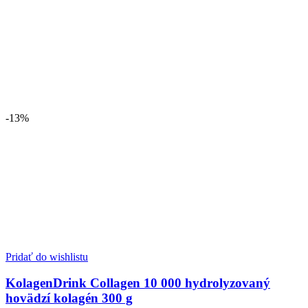
79.00 €.
73.89 €.
-13%
Pridať do wishlistu
KolagenDrink Collagen 10 000 hydrolyzovaný
hovädzí kolagén 300 g