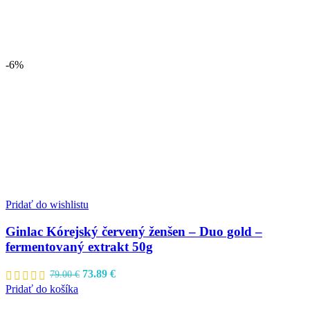
-6%
Pridať do wishlistu
Ginlac Kórejský červený ženšen – Duo gold –
fermentovaný extrakt 50g
Pôvodná
Aktuálna
73.89
€
79.00
€
cena
cena
Pridať do košíka
bola:
je: