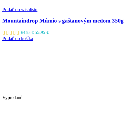
Pridať do wishlistu
Mountaindrop Múmio s gaštanovým medom 350g
Pôvodná
Aktuálna
55.95
€
64.95
€
cena
cena
Pridať do košíka
bola:
je:
64.95 €.
55.95 €.
Vypredané