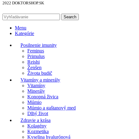
2022 DOKTORSHOP.SK
Search
Menu
Kategórie
Posilnenie imunity
Feminus
Primulus
Reishi
Ženšen
Života budič
Vitamíny a minerály
Vitamíny
Minerály
Konopná živica
Múmio
Múmio a gaštanový med
Dlhý život
Zdravie a krása
Kolagény
Kozmetika
Kyselina hyalurónová