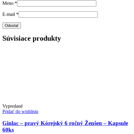
Meno
*
E-mail
*
Súvisiace produkty
Vypredané
Pridať do wishlistu
Ginlac – pravý Kórejský 6 ročný Ženšen – Kapsule
60ks