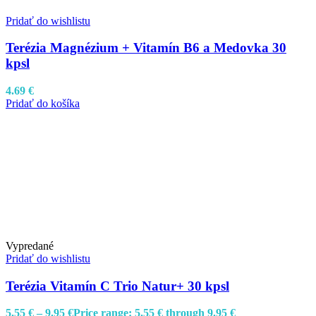
Pridať do wishlistu
Terézia Magnézium + Vitamín B6 a Medovka 30
kpsl
4.69
€
Pridať do košíka
Vypredané
Pridať do wishlistu
Terézia Vitamín C Trio Natur+ 30 kpsl
5.55
€
–
9.95
€
Price range: 5.55 € through 9.95 €