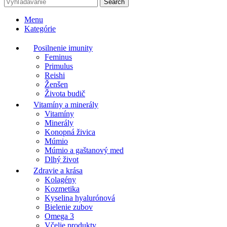
Search
Menu
Kategórie
Posilnenie imunity
Feminus
Primulus
Reishi
Ženšen
Života budič
Vitamíny a minerály
Vitamíny
Minerály
Konopná živica
Múmio
Múmio a gaštanový med
Dlhý život
Zdravie a krása
Kolagény
Kozmetika
Kyselina hyalurónová
Bielenie zubov
Omega 3
Včelie produkty