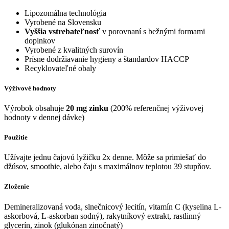
Lipozomálna technológia
Vyrobené na Slovensku
Vyššia vstrebateľnosť
v porovnaní s bežnými formami
doplnkov
Vyrobené z kvalitných surovín
Prísne dodržiavanie hygieny a štandardov HACCP
Recyklovateľné obaly
Výživové hodnoty
Výrobok obsahuje
20 mg zinku
(200% referenčnej výživovej
hodnoty v dennej dávke)
Použitie
Užívajte jednu čajovú lyžičku 2x denne. Môže sa primiešať do
džúsov, smoothie, alebo čaju s maximálnov teplotou 39 stupňov.
Zloženie
Demineralizovaná voda, slnečnicový lecitín, vitamín C (kyselina L-
askorbová, L-askorban sodný), rakytníkový extrakt, rastlinný
glycerín, zinok (glukónan zinočnatý)