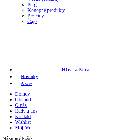
Perga
Konopné produkty
Proteíny
Čaje
Hlava a Pamäť
Novinky
Akcie
Domov
Obchod
O nás
Rady a tipy
Kontakt
Wishlist
Môj účet
Nákupný košík