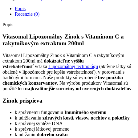
Popis
Recenzie (0)
Popis
Vitasomal Lipozomálny Zinok s Vitamínom C a
rakytníkovým extraktom 200ml
Vitasomal Lipozomálny Zinok s Vitamínom C a rakytníkovým
extraktom 200ml má
dokázateľne
vyššiu
vstrebateľnosť
vďaka
Lipozomálnej technológii
(aktívne látky sú
obalené v lipozómoch pre lepšiu vstrebatelnosť), v porovnaní s
tradičnými formami. Naše produkty sú vyrobené
bez použitia
chemických konzervantov
. Na výrobu produktov Vitasomal sú
použité len
najkvalitnejšie suroviny od overených dodávateľov
.
Zinok prispieva
k správnemu fungovaniu
Imunitného systému
k udržiavaniu
zdravých kostí, vlasov, nechtov a pokožky
k správnej syntéze DNA
k správnej látkovej premene
k udržaniu
dobrého zraku