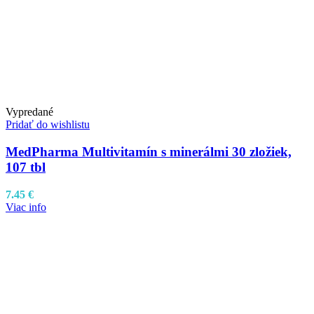
Vypredané
Pridať do wishlistu
MedPharma Multivitamín s minerálmi 30 zložiek,
107 tbl
7.45
€
Viac info