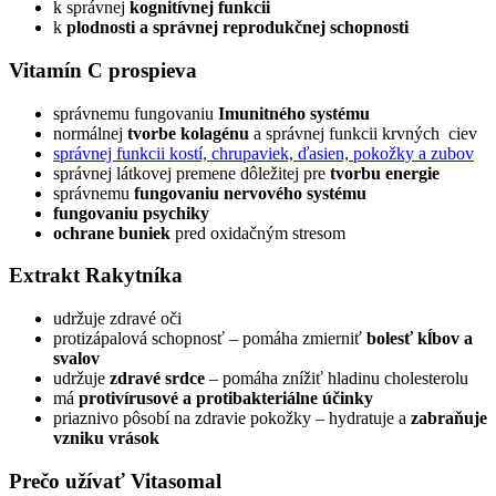
k správnej
kognitívnej funkcii
k
plodnosti a správnej reprodukčnej schopnosti
Vitamín C prospieva
správnemu fungovaniu
Imunitného systému
normálnej
tvorbe kolagénu
a správnej funkcii krvných ciev
správnej funkcii kostí, chrupaviek, ďasien, pokožky a zubov
správnej látkovej premene dôležitej pre
tvorbu energie
správnemu
fungovaniu nervového systému
fungovaniu psychiky
ochrane buniek
pred oxidačným stresom
Extrakt Rakytníka
udržuje zdravé oči
protizápalová schopnosť – pomáha zmierniť
bolesť kĺbov a
svalov
udržuje
zdravé srdce
– pomáha znížiť hladinu cholesterolu
má
protivírusové a protibakteriálne účinky
priaznivo pôsobí na zdravie pokožky – hydratuje a
zabraňuje
vzniku vrások
Prečo užívať Vitasomal