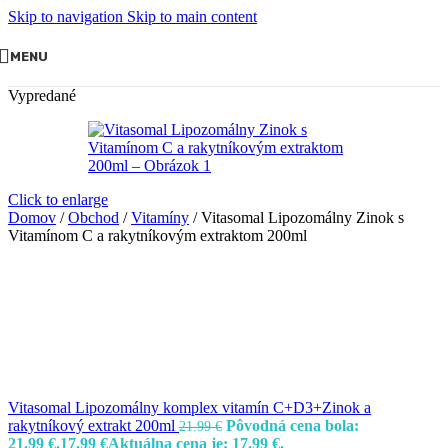
Skip to navigation
Skip to main content
MENU
Vypredané
Click to enlarge
Domov
/
Obchod
/
Vitamíny
/
Vitasomal Lipozomálny Zinok s
Vitamínom C a rakytníkovým extraktom 200ml
Vitasomal Lipozomálny komplex vitamín C+D3+Zinok a
rakytníkový extrakt 200ml
Pôvodná cena bola:
21.99
€
21.99 €.
17.99
€
Aktuálna cena je: 17.99 €.