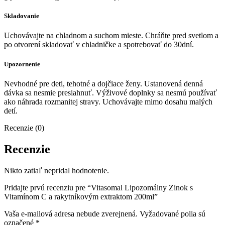
Skladovanie
Uchovávajte na chladnom a suchom mieste. Chráňte pred svetlom a
po otvorení skladovať v chladničke a spotrebovať do 30dní.
Upozornenie
Nevhodné pre deti, tehotné a dojčiace ženy. Ustanovená denná
dávka sa nesmie presiahnuť. Výživové doplnky sa nesmú používať
ako náhrada rozmanitej stravy. Uchovávajte mimo dosahu malých
detí.
Recenzie (0)
Recenzie
Nikto zatiaľ nepridal hodnotenie.
Pridajte prvú recenziu pre “Vitasomal Lipozomálny Zinok s
Vitamínom C a rakytníkovým extraktom 200ml”
Vaša e-mailová adresa nebude zverejnená.
Vyžadované polia sú
označené
*