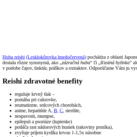
Huba reishi
(Lesklokôrovka hnedočervená)
pochádza z oblasti Japons
dostala rôzne synonymá, ako „
zázračná huba
“ či „
šťastná bylinka
“ a
v podobe čajov, tinktúr, práškov a extraktov. Odporúčame Vám ju vysk
Reishi zdravotné benefity
reguluje krvný tlak –
pomáha pri cukrovke,
reumatizme, srdcových chorobách,
astme, hepatitíde A,
B
,
C
, sterilite,
nespavosti, mumpse,
epilepsii a psoriáze (lupienke)
potláča rast nádorových buniek (rakoviny prsníka),
zvyšuje príjem kyslíka krvou 1-1,5x násobne