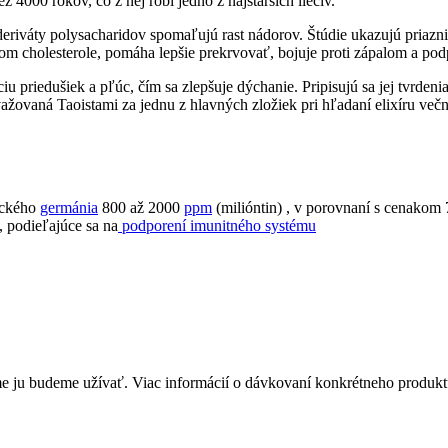
ž 4000 rokov, čo z nej robí jedno z najstarších liečív.
deriváty polysacharidov spomaľujú rast nádorov. Štúdie ukazujú priazn
om cholesterole, pomáha lepšie prekrvovať, bojuje proti zápalom a pod
priedušiek a pľúc, čím sa zlepšuje dýchanie. Pripisujú sa jej tvrdeni
žovaná Taoistami za jednu z hlavných zložiek pri hľadaní elixíru več
ického
germánia
800 až 2000
ppm
(milióntin) , v porovnaní s cenako
, podieľajúce sa na
podporení imunitného systému
 ju budeme užívať. Viac informácií o dávkovaní konkrétneho produktu, 