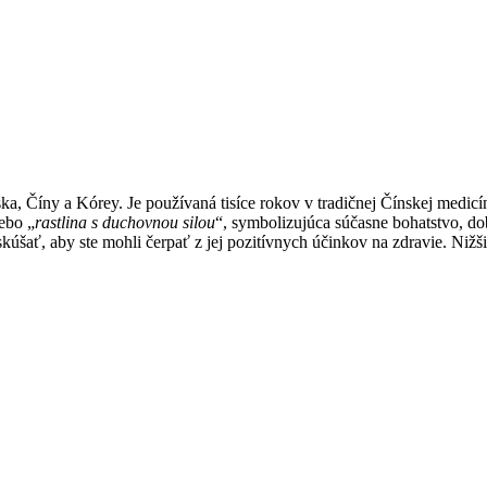
ka, Číny a Kórey. Je používaná tisíce rokov v tradičnej Čínskej medi
lebo „
rastlina s duchovnou silou
“, symbolizujúca súčasne bohatstvo, d
úšať, aby ste mohli čerpať z jej pozitívnych účinkov na zdravie. Nižš