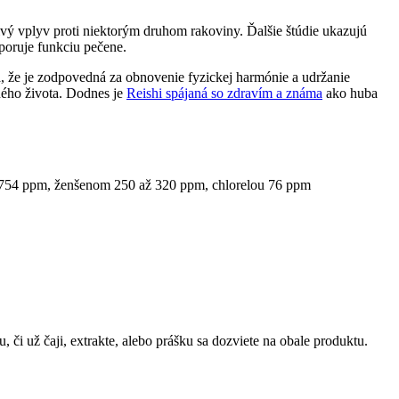
ivý vplyv proti niektorým druhom rakoviny. Ďalšie štúdie ukazujú
poruje funkciu pečene.
a, že je zodpovedná za obnovenie fyzickej harmónie a udržanie
ného života. Dodnes je
Reishi spájaná so zdravím a známa
ako huba
m 754 ppm, ženšenom 250 až 320 ppm, chlorelou 76 ppm
či už čaji, extrakte, alebo prášku sa dozviete na obale produktu.