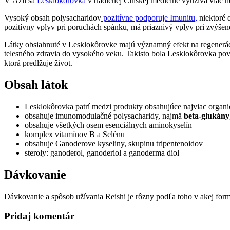
V Ázii sa
Lesklokôrovka
v tradičnej Činskej medicíne využíva viac ne
Vysoký obsah polysacharidov
pozitívne podporuje Imunitu,
niektoré 
pozitívny vplyv pri poruchách spánku, má priaznivý vplyv pri zvýšen
Látky obsiahnuté v Lesklokôrovke majú významný efekt na regeneráciu 
telesného zdravia do vysokého veku. Takisto bola Lesklokôrovka pova
ktorá predlžuje život.
Obsah látok
Lesklokôrovka patrí medzi produkty obsahujúce najviac organ
obsahuje imunomodulačné polysacharidy, najmä
beta-glukány
obsahuje všetkých osem esenciálnych aminokyselín
komplex vitamínov B a Selénu
obsahuje Ganoderove kyseliny, skupinu tripentenoidov
steroly: ganoderol, ganoderiol a ganoderma diol
Dávkovanie
Dávkovanie a spôsob užívania Reishi je rôzny podľa toho v akej forme
Pridaj komentár